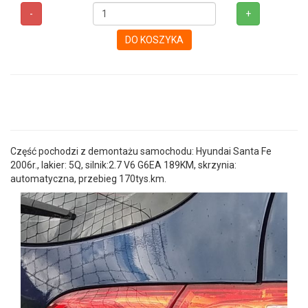
-
+
DO KOSZYKA
Część pochodzi z demontażu samochodu: Hyundai Santa Fe
2006r., lakier: 5Q, silnik:2.7 V6 G6EA 189KM, skrzynia:
automatyczna, przebieg 170tys.km.