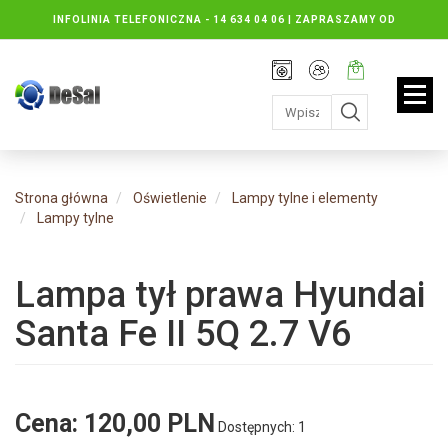
INFOLINIA TELEFONICZNA -
14 634 04 06 | ZAPRASZAMY OD
PONIEDZIAŁKU DO PIĄTKU : 8.30 DO 16.30, SOBOTY: 8.30 DO 13.00
Rejestracja
Moje
Twój
konto
koszyk:
jest
pusty
Strona główna
Oświetlenie
Lampy tylne i elementy
Lampy tylne
Lampa tył prawa Hyundai
Santa Fe II 5Q 2.7 V6
Cena:
120,00 PLN
Dostępnych: 1