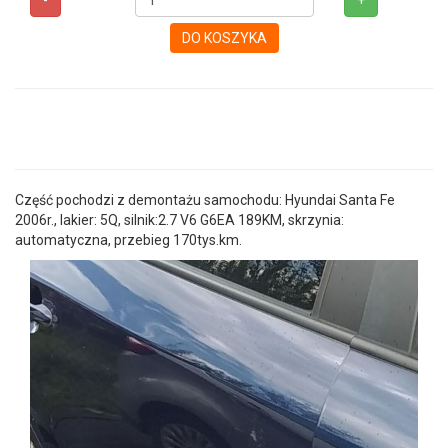
-
+
DO KOSZYKA
Część pochodzi z demontażu samochodu: Hyundai Santa Fe
2006r., lakier: 5Q, silnik:2.7 V6 G6EA 189KM, skrzynia:
automatyczna, przebieg 170tys.km.