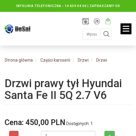
INFOLINIA TELEFONICZNA -
14 634 04 06 | ZAPRASZAMY OD
PONIEDZIAŁKU DO PIĄTKU : 8.30 DO 16.30, SOBOTY: 8.30 DO 13.00
Rejestracja
Moje
Twój
konto
koszyk:
jest
pusty
Strona główna
Części karoserii
Drzwi
Drzwi
Drzwi prawy tył Hyundai
Santa Fe II 5Q 2.7 V6
Cena:
450,00 PLN
Dostępnych: 1