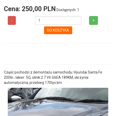
Cena:
250,00 PLN
Dostępnych: 1
-
+
DO KOSZYKA
Część pochodzi z demontażu samochodu: Hyundai Santa Fe
2006r., lakier: 5Q, silnik:2.7 V6 G6EA 189KM, skrzynia:
automatyczna, przebieg 170tys.km.