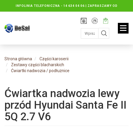
INFOLINIA TELEFONICZNA -
14 634 04 06 | ZAPRASZAMY OD
PONIEDZIAŁKU DO PIĄTKU : 8.30 DO 16.30, SOBOTY: 8.30 DO 13.00
Rejestracja
Moje
Twój
konto
koszyk:
jest
pusty
Strona główna
Części karoserii
Zestawy części blacharskich
Ćwiartki nadwozia / podłużnice
Ćwiartka nadwozia lewy
przód Hyundai Santa Fe II
5Q 2.7 V6