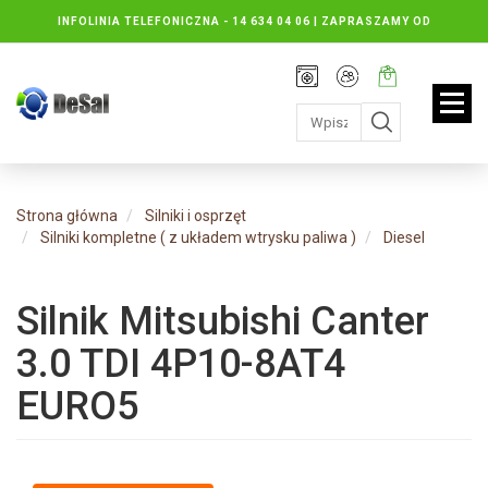
INFOLINIA TELEFONICZNA -
14 634 04 06 | ZAPRASZAMY OD
PONIEDZIAŁKU DO PIĄTKU : 8.30 DO 16.30, SOBOTY: 8.30 DO 13.00
Rejestracja
Moje
Twój
konto
koszyk:
jest
pusty
Strona główna
Silniki i osprzęt
Silniki kompletne ( z układem wtrysku paliwa )
Diesel
Silnik Mitsubishi Canter
3.0 TDI 4P10-8AT4
EURO5