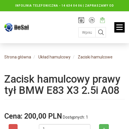
INFOLINIA TELEFONICZNA -
14 634 04 06 | ZAPRASZAMY OD
PONIEDZIAŁKU DO PIĄTKU : 8.30 DO 16.30, SOBOTY: 8.30 DO 13.00
Rejestracja
Moje
Twój
konto
koszyk:
jest
pusty
Strona główna
Układ hamulcowy
Zaciski hamulcowe
Zacisk hamulcowy prawy
tył BMW E83 X3 2.5i A08
Cena:
200,00 PLN
Dostępnych: 1