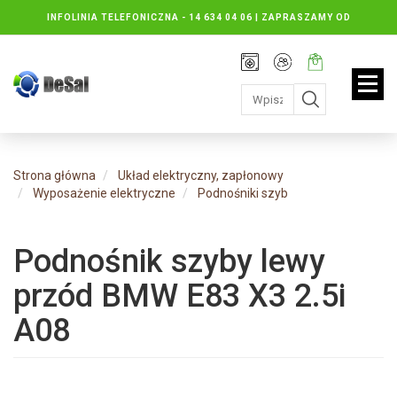
INFOLINIA TELEFONICZNA -
14 634 04 06 | ZAPRASZAMY OD
PONIEDZIAŁKU DO PIĄTKU : 8.30 DO 16.30, SOBOTY: 8.30 DO 13.00
Rejestracja
Moje
Twój
konto
koszyk:
jest
pusty
Strona główna
Układ elektryczny, zapłonowy
Wyposażenie elektryczne
Podnośniki szyb
Podnośnik szyby lewy
przód BMW E83 X3 2.5i
A08