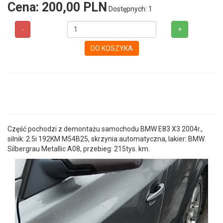
Cena:
200,00 PLN
Dostępnych: 1
-
+
DO KOSZYKA
Część pochodzi z demontażu samochodu BMW E83 X3 2004r.,
silnik: 2.5i 192KM M54B25, skrzynia:automatyczna, lakier: BMW
Silbergrau Metallic A08, przebieg: 215tys. km.