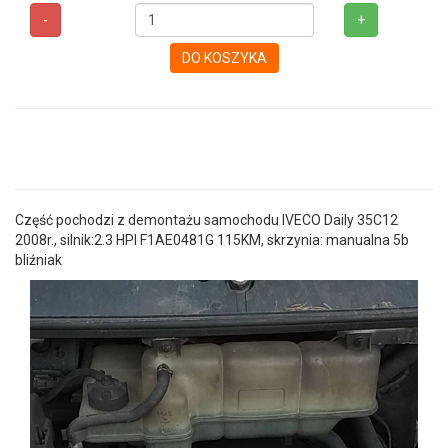
-
+
DO KOSZYKA
Część pochodzi z demontażu samochodu IVECO Daily 35C12
2008r., silnik:2.3 HPI F1AE0481G 115KM, skrzynia: manualna 5b
bliźniak