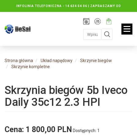
INFOLINIA TELEFONICZNA -
14 634 04 06 | ZAPRASZAMY OD
PONIEDZIAŁKU DO PIĄTKU : 8.30 DO 16.30, SOBOTY: 8.30 DO 13.00
Rejestracja
Moje
Twój
konto
koszyk:
jest
pusty
Strona główna
Układ napędowy
Skrzynie biegów
Skrzynie kompletne
Skrzynia biegów 5b Iveco
Daily 35c12 2.3 HPI
Cena:
1 800,00 PLN
Dostępnych: 1