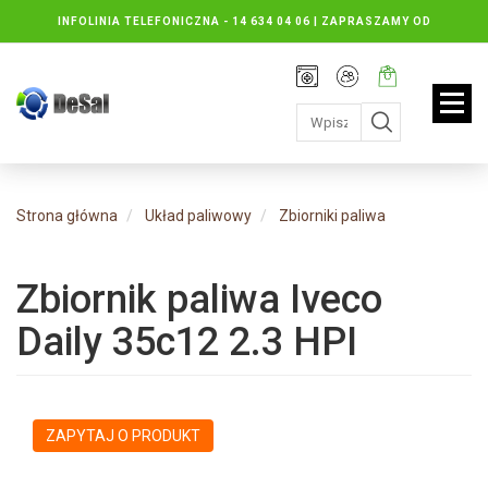
INFOLINIA TELEFONICZNA -
14 634 04 06 | ZAPRASZAMY OD
PONIEDZIAŁKU DO PIĄTKU : 8.30 DO 16.30, SOBOTY: 8.30 DO 13.00
Rejestracja
Moje
Twój
konto
koszyk:
jest
pusty
Strona główna
Układ paliwowy
Zbiorniki paliwa
Zbiornik paliwa Iveco
Daily 35c12 2.3 HPI
ZAPYTAJ O PRODUKT