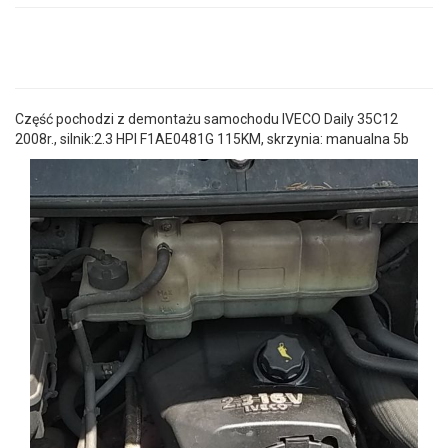
Część pochodzi z demontażu samochodu IVECO Daily 35C12
2008r., silnik:2.3 HPI F1AE0481G 115KM, skrzynia: manualna 5b