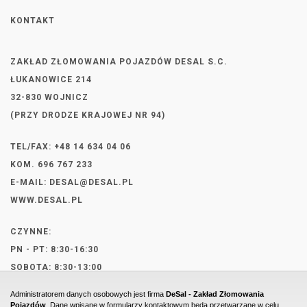
KONTAKT
ZAKŁAD ZŁOMOWANIA POJAZDÓW DESAL S.C.
ŁUKANOWICE 214
32-830 WOJNICZ
(PRZY DRODZE KRAJOWEJ NR 94)
TEL/FAX: +48 14 634 04 06
KOM. 696 767 233
E-MAIL:
DESAL@DESAL.PL
WWW.DESAL.PL
CZYNNE:
PN - PT: 8:30-16:30
SOBOTA: 8:30-13:00
Administratorem danych osobowych jest firma
DeSal - Zakład Złomowania
Pojazdów
. Dane wpisane w formularzy kontaktowym będą przetwarzane w celu