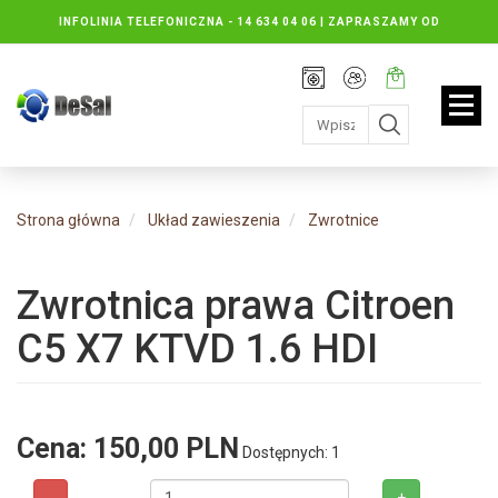
INFOLINIA TELEFONICZNA -
14 634 04 06 | ZAPRASZAMY OD
PONIEDZIAŁKU DO PIĄTKU : 8.30 DO 16.30, SOBOTY: 8.30 DO 13.00
Rejestracja
Moje
Twój
konto
koszyk:
jest
pusty
Strona główna
Układ zawieszenia
Zwrotnice
Zwrotnica prawa Citroen
C5 X7 KTVD 1.6 HDI
Cena:
150,00 PLN
Dostępnych: 1