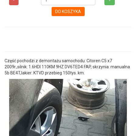
-
+
DO KOSZYKA
Część pochodzi z demontażu samochodu: Citoren C5 x7
2009r.,silnik: 1.6HDI 110KM 9HZ DV6TED4 FAP, skrzynia: manualna
5b BE4T,lakier: KTVD przebieg 150tys. km.