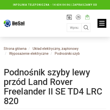
INFOLINIA TELEFONICZNA -
14 634 04 06 | ZAPRASZAMY OD
PONIEDZIAŁKU DO PIĄTKU : 8.30 DO 16.30, SOBOTY: 8.30 DO 13.00
Rejestracja
Moje
Twój
konto
koszyk:
jest
pusty
Strona główna
Układ elektryczny, zapłonowy
Wyposażenie elektryczne
Podnośniki szyb
Podnośnik szyby lewy
przód Land Rover
Freelander II SE TD4 LRC
820