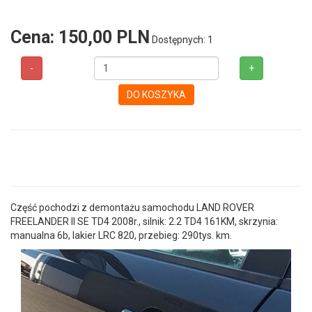
Cena:
150,00 PLN
Dostępnych: 1
-
+
DO KOSZYKA
Część pochodzi z demontażu samochodu LAND ROVER
FREELANDER II SE TD4 2008r., silnik: 2.2 TD4 161KM, skrzynia:
manualna 6b, lakier LRC 820, przebieg: 290tys. km.