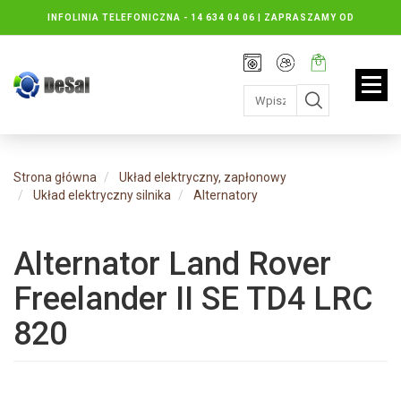
INFOLINIA TELEFONICZNA -
14 634 04 06 | ZAPRASZAMY OD
PONIEDZIAŁKU DO PIĄTKU : 8.30 DO 16.30, SOBOTY: 8.30 DO 13.00
Rejestracja
Moje
Twój
konto
koszyk:
jest
pusty
Strona główna
Układ elektryczny, zapłonowy
Układ elektryczny silnika
Alternatory
Alternator Land Rover
Freelander II SE TD4 LRC
820