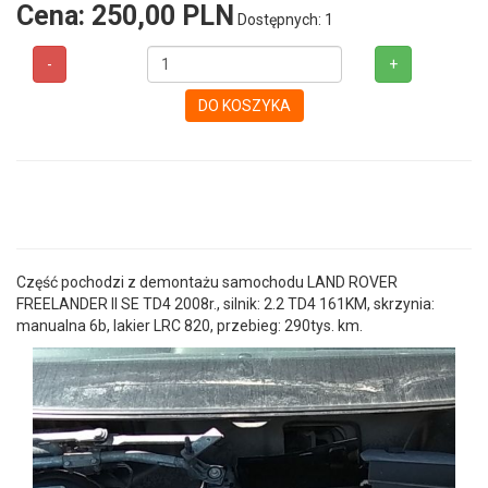
Cena:
250,00 PLN
Dostępnych: 1
-
+
DO KOSZYKA
Część pochodzi z demontażu samochodu LAND ROVER
FREELANDER II SE TD4 2008r., silnik: 2.2 TD4 161KM, skrzynia:
manualna 6b, lakier LRC 820, przebieg: 290tys. km.