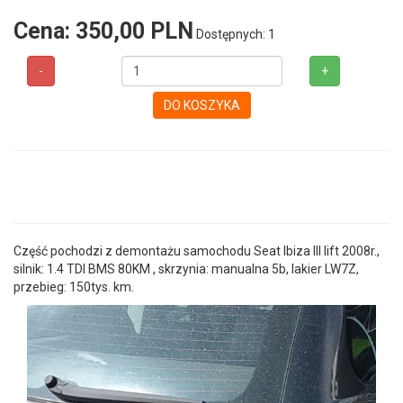
Cena:
350,00 PLN
Dostępnych: 1
-
+
DO KOSZYKA
Część pochodzi z demontażu samochodu Seat Ibiza III lift 2008r.,
silnik: 1.4 TDI BMS 80KM , skrzynia: manualna 5b, lakier LW7Z,
przebieg: 150tys. km.