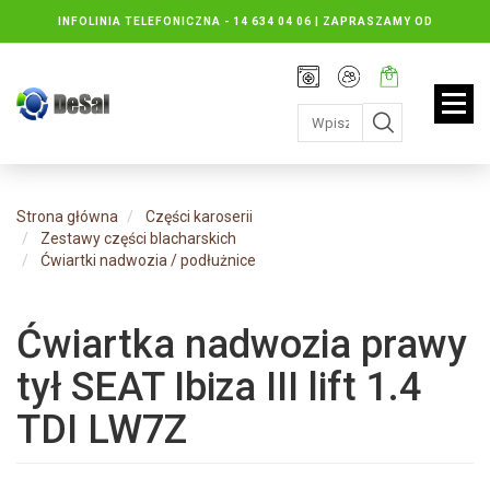
INFOLINIA TELEFONICZNA -
14 634 04 06 | ZAPRASZAMY OD
PONIEDZIAŁKU DO PIĄTKU : 8.30 DO 16.30, SOBOTY: 8.30 DO 13.00
Rejestracja
Moje
Twój
konto
koszyk:
jest
pusty
Strona główna
Części karoserii
Zestawy części blacharskich
Ćwiartki nadwozia / podłużnice
Ćwiartka nadwozia prawy
tył SEAT Ibiza III lift 1.4
TDI LW7Z