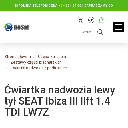
INFOLINIA TELEFONICZNA -
14 634 04 06 | ZAPRASZAMY OD
PONIEDZIAŁKU DO PIĄTKU : 8.30 DO 16.30, SOBOTY: 8.30 DO 13.00
Rejestracja
Moje
Twój
konto
koszyk:
jest
pusty
Strona główna
Części karoserii
Zestawy części blacharskich
Ćwiartki nadwozia / podłużnice
Ćwiartka nadwozia lewy
tył SEAT Ibiza III lift 1.4
TDI LW7Z