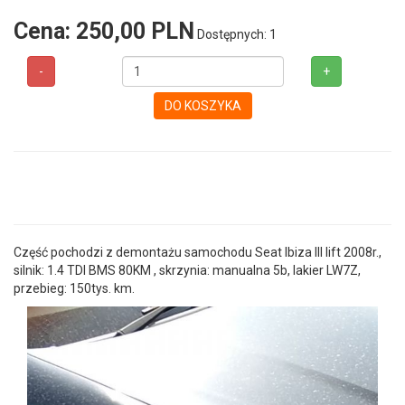
Cena:
250,00 PLN
Dostępnych: 1
-
+
DO KOSZYKA
Część pochodzi z demontażu samochodu Seat Ibiza III lift 2008r.,
silnik: 1.4 TDI BMS 80KM , skrzynia: manualna 5b, lakier LW7Z,
przebieg: 150tys. km.