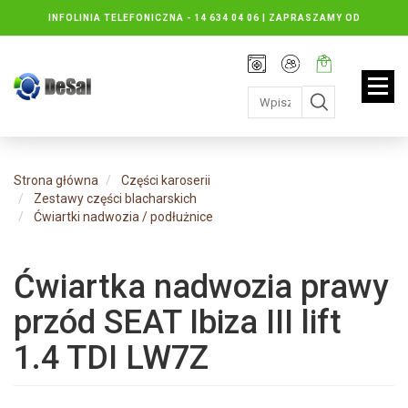
INFOLINIA TELEFONICZNA -
14 634 04 06 | ZAPRASZAMY OD
PONIEDZIAŁKU DO PIĄTKU : 8.30 DO 16.30, SOBOTY: 8.30 DO 13.00
Rejestracja
Moje
Twój
konto
koszyk:
jest
pusty
Strona główna
Części karoserii
Zestawy części blacharskich
Ćwiartki nadwozia / podłużnice
Ćwiartka nadwozia prawy
przód SEAT Ibiza III lift
1.4 TDI LW7Z