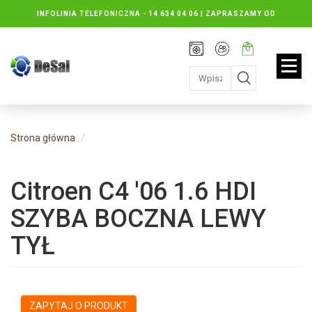
INFOLINIA TELEFONICZNA -
14 634 04 06 | ZAPRASZAMY OD
PONIEDZIAŁKU DO PIĄTKU : 8.30 DO 16.30, SOBOTY: 8.30 DO 13.00
Rejestracja
Moje
Twój
konto
koszyk:
jest
pusty
Strona główna
Citroen C4 '06 1.6 HDI
SZYBA BOCZNA LEWY
TYŁ
ZAPYTAJ O PRODUKT