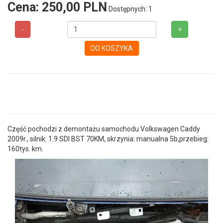
Cena:
250,00 PLN
Dostępnych: 1
-
+
DO KOSZYKA
Część pochodzi z demontażu samochodu Volkswagen Caddy
2009r., silnik: 1.9 SDI BST 70KM, skrzynia: manualna 5b,przebieg:
160tys. km.