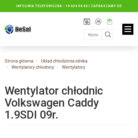
INFOLINIA TELEFONICZNA -
14 634 04 06 | ZAPRASZAMY OD
PONIEDZIAŁKU DO PIĄTKU : 8.30 DO 16.30, SOBOTY: 8.30 DO 13.00
Rejestracja
Moje
Twój
konto
koszyk:
jest
pusty
Strona główna
Układ chłodzenia silnika
Wentylatory chłodnicy
Wentylatory
Wentylator chłodnic
Volkswagen Caddy
1.9SDI 09r.