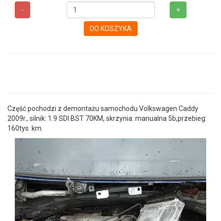
-
+
DO KOSZYKA
Część pochodzi z demontażu samochodu Volkswagen Caddy
2009r., silnik: 1.9 SDI BST 70KM, skrzynia: manualna 5b,przebieg:
160tys. km.