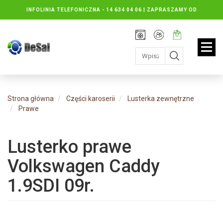
INFOLINIA TELEFONICZNA -
14 634 04 06 | ZAPRASZAMY OD
PONIEDZIAŁKU DO PIĄTKU : 8.30 DO 16.30, SOBOTY: 8.30 DO 13.00
Rejestracja
Moje
Twój
konto
koszyk:
jest
pusty
Strona główna
Części karoserii
Lusterka zewnętrzne
Prawe
Lusterko prawe
Volkswagen Caddy
1.9SDI 09r.