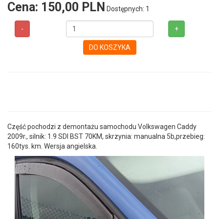
Cena:
150,00 PLN
Dostępnych: 1
-
+
DO KOSZYKA
Część pochodzi z demontażu samochodu Volkswagen Caddy
2009r., silnik: 1.9 SDI BST 70KM, skrzynia: manualna 5b,przebieg:
160tys. km. Wersja angielska.