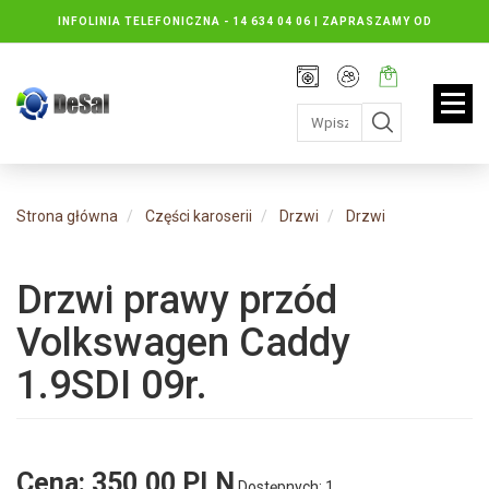
INFOLINIA TELEFONICZNA -
14 634 04 06 | ZAPRASZAMY OD
PONIEDZIAŁKU DO PIĄTKU : 8.30 DO 16.30, SOBOTY: 8.30 DO 13.00
Rejestracja
Moje
Twój
konto
koszyk:
jest
pusty
Strona główna
Części karoserii
Drzwi
Drzwi
Drzwi prawy przód
Volkswagen Caddy
1.9SDI 09r.
Cena:
350,00 PLN
Dostępnych: 1