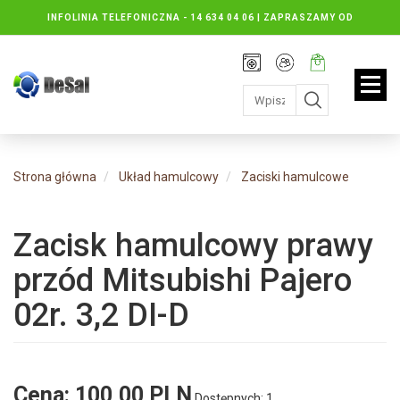
INFOLINIA TELEFONICZNA -
14 634 04 06 | ZAPRASZAMY OD
PONIEDZIAŁKU DO PIĄTKU : 8.30 DO 16.30, SOBOTY: 8.30 DO 13.00
Rejestracja
Moje
Twój
konto
koszyk:
jest
pusty
Strona główna
Układ hamulcowy
Zaciski hamulcowe
Zacisk hamulcowy prawy
przód Mitsubishi Pajero
02r. 3,2 DI-D
Cena:
100,00 PLN
Dostępnych: 1