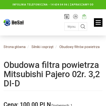
INFOLINIA TELEFONICZNA -
14 634 04 06 | ZAPRASZAMY OD
PONIEDZIAŁKU DO PIĄTKU : 8.30 DO 16.30, SOBOTY: 8.30 DO 13.00
Rejestracja
Moje
Twój
konto
koszyk:
jest
pusty
Strona główna
Silniki i osprzęt
Obudowy filtrów powietrza
Obudowa filtra powietrza
Mitsubishi Pajero 02r. 3,2
DI-D
Cena:
100,00 PLN
Dostępnych: 1