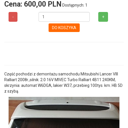
Cena:
600,00 PLN
Dostępnych: 1
-
+
DO KOSZYKA
Część pochodzi z demontażu samochodu Mitsubishi Lancer VIII
Ralliart 2008r.,silnik: 2.0 16V MIVEC Turbo Ralliart 4B11 240KM,
skrzynia: automat W6DGA, lakier W37, przebieg 100tys. km. HB 5D
z szybą.