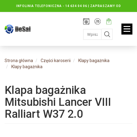
INFOLINIA TELEFONICZNA -
14 634 04 06 | ZAPRASZAMY OD
PONIEDZIAŁKU DO PIĄTKU : 8.30 DO 16.30, SOBOTY: 8.30 DO 13.00
Rejestracja
Moje
Twój
konto
koszyk:
jest
pusty
Strona główna
Części karoserii
Klapy bagażnika
Klapy bagażnika
Klapa bagażnika
Mitsubishi Lancer VIII
Ralliart W37 2.0