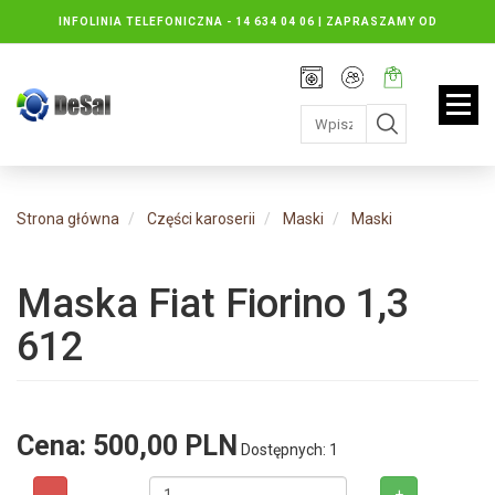
INFOLINIA TELEFONICZNA -
14 634 04 06 | ZAPRASZAMY OD
PONIEDZIAŁKU DO PIĄTKU : 8.30 DO 16.30, SOBOTY: 8.30 DO 13.00
Rejestracja
Moje
Twój
konto
koszyk:
jest
pusty
Strona główna
Części karoserii
Maski
Maski
Maska Fiat Fiorino 1,3
612
Cena:
500,00 PLN
Dostępnych: 1