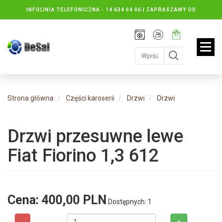
INFOLINIA TELEFONICZNA -
14 634 04 06 | ZAPRASZAMY OD
PONIEDZIAŁKU DO PIĄTKU : 8.30 DO 16.30, SOBOTY: 8.30 DO 13.00
Rejestracja
Moje
Twój
konto
koszyk:
jest
pusty
Strona główna
Części karoserii
Drzwi
Drzwi
Drzwi przesuwne lewe
Fiat Fiorino 1,3 612
Cena:
400,00 PLN
Dostępnych: 1