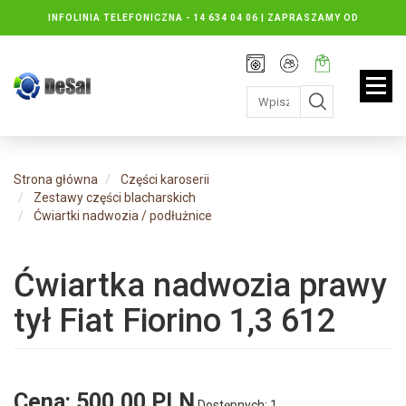
INFOLINIA TELEFONICZNA -
14 634 04 06 | ZAPRASZAMY OD
PONIEDZIAŁKU DO PIĄTKU : 8.30 DO 16.30, SOBOTY: 8.30 DO 13.00
Rejestracja
Moje
Twój
konto
koszyk:
jest
pusty
Strona główna
Części karoserii
Zestawy części blacharskich
Ćwiartki nadwozia / podłużnice
Ćwiartka nadwozia prawy
tył Fiat Fiorino 1,3 612
Cena:
500,00 PLN
Dostępnych: 1