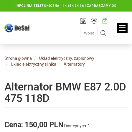
INFOLINIA TELEFONICZNA -
14 634 04 06 | ZAPRASZAMY OD
PONIEDZIAŁKU DO PIĄTKU : 8.30 DO 16.30, SOBOTY: 8.30 DO 13.00
Rejestracja
Moje
Twój
konto
koszyk:
jest
pusty
Strona główna
Układ elektryczny, zapłonowy
Układ elektryczny silnika
Alternatory
Alternator BMW E87 2.0D
475 118D
Cena:
150,00 PLN
Dostępnych: 1