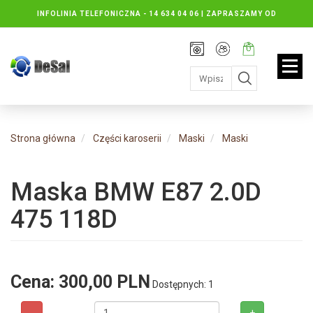
INFOLINIA TELEFONICZNA -
14 634 04 06 | ZAPRASZAMY OD
PONIEDZIAŁKU DO PIĄTKU : 8.30 DO 16.30, SOBOTY: 8.30 DO 13.00
Rejestracja
Moje
Twój
konto
koszyk:
jest
pusty
Strona główna
Części karoserii
Maski
Maski
Maska BMW E87 2.0D
475 118D
Cena:
300,00 PLN
Dostępnych: 1