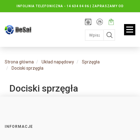
INFOLINIA TELEFONICZNA -
14 634 04 06 | ZAPRASZAMY OD
PONIEDZIAŁKU DO PIĄTKU : 8.30 DO 16.30, SOBOTY: 8.30 DO 13.00
Rejestracja
Moje
Twój
konto
koszyk:
jest
pusty
Strona główna
Układ napędowy
Sprzęgła
Dociski sprzęgła
Dociski sprzęgła
INFORMACJE