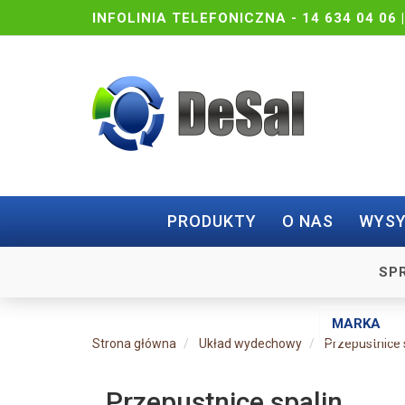
INFOLINIA TELEFONICZNA -
14 634 04 06 
PRODUKTY
O NAS
WYSY
SP
Strona główna
Układ wydechowy
Przepustnice 
Przepustnice spalin