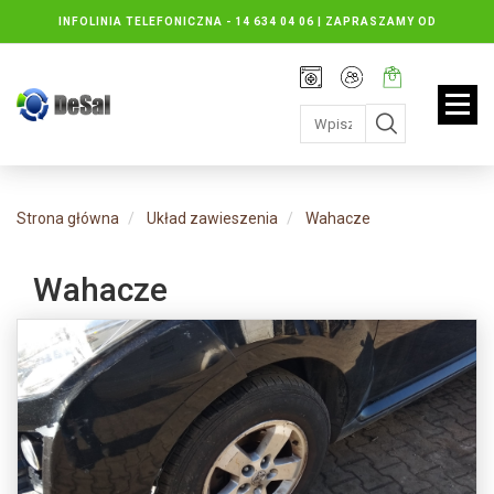
INFOLINIA TELEFONICZNA -
14 634 04 06 | ZAPRASZAMY OD
PONIEDZIAŁKU DO PIĄTKU : 8.30 DO 16.30, SOBOTY: 8.30 DO 13.00
Rejestracja
Moje
Twój
konto
koszyk:
jest
pusty
Strona główna
Układ zawieszenia
Wahacze
Wahacze