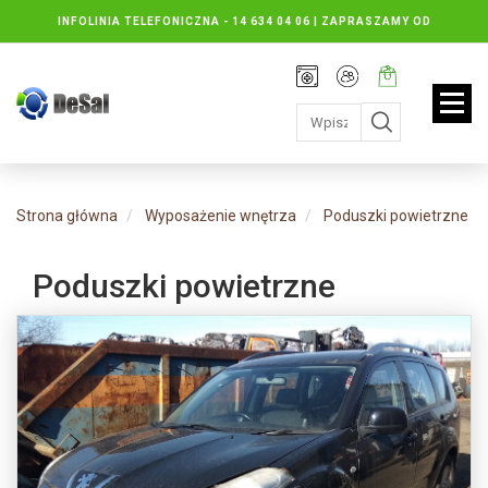
INFOLINIA TELEFONICZNA -
14 634 04 06 | ZAPRASZAMY OD
PONIEDZIAŁKU DO PIĄTKU : 8.30 DO 16.30, SOBOTY: 8.30 DO 13.00
Rejestracja
Moje
Twój
konto
koszyk:
jest
pusty
Strona główna
Wyposażenie wnętrza
Poduszki powietrzne
Poduszki powietrzne