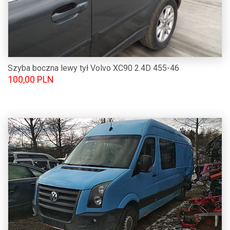
Szyba boczna lewy tył Volvo XC90 2.4D 455-46
100,00 PLN