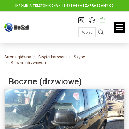
INFOLINIA TELEFONICZNA -
14 634 04 06 | ZAPRASZAMY OD
PONIEDZIAŁKU DO PIĄTKU : 8.30 DO 16.30, SOBOTY: 8.30 DO 13.00
Rejestracja
Moje
Twój
konto
koszyk:
jest
pusty
Strona główna
Części karoserii
Szyby
Boczne (drzwiowe)
Boczne (drzwiowe)