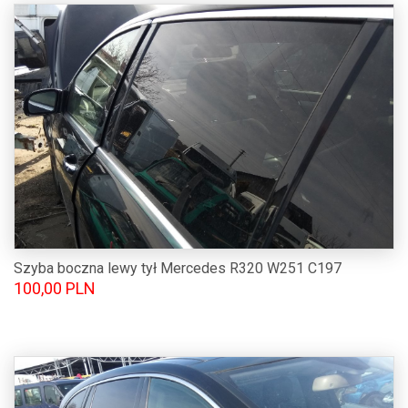
Szyba boczna lewy tył Mercedes R320 W251 C197
100,00 PLN