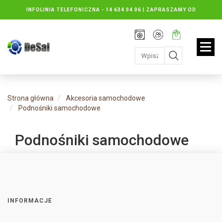
INFOLINIA TELEFONICZNA -
14 634 04 06 | ZAPRASZAMY OD
PONIEDZIAŁKU DO PIĄTKU : 8.30 DO 16.30, SOBOTY: 8.30 DO 13.00
Rejestracja
Moje
Twój
konto
koszyk:
jest
pusty
Strona główna
Akcesoria samochodowe
Podnośniki samochodowe
Podnośniki samochodowe
INFORMACJE