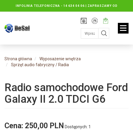
INFOLINIA TELEFONICZNA -
14 634 04 06 | ZAPRASZAMY OD
PONIEDZIAŁKU DO PIĄTKU : 8.30 DO 16.30, SOBOTY: 8.30 DO 13.00
Rejestracja
Moje
Twój
konto
koszyk:
jest
pusty
Strona główna
Wyposażenie wnętrza
Sprzęt audio fabryczny / Radia
Radio samochodowe Ford
Galaxy II 2.0 TDCI G6
Cena:
250,00 PLN
Dostępnych: 1