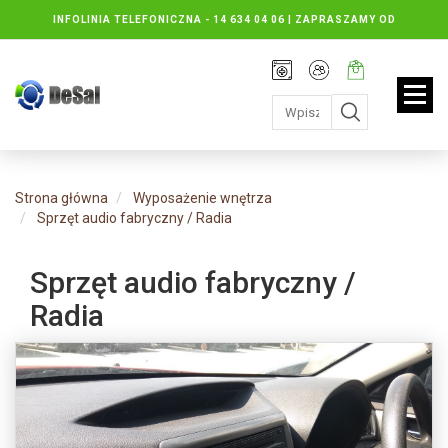
INFOLINIA TELEFONICZNA -
14 634 04 06 | ZAPRASZAMY OD
PONIEDZIAŁKU DO PIĄTKU : 8.30 DO 16.30, SOBOTY: 8.30 DO 13.00
Rejestracja
Moje
Twój
konto
koszyk:
jest
pusty
Strona główna
Wyposażenie wnętrza
Sprzęt audio fabryczny / Radia
Sprzęt audio fabryczny /
Radia