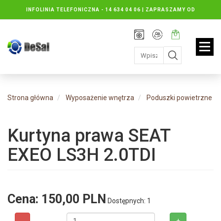
INFOLINIA TELEFONICZNA -
14 634 04 06 | ZAPRASZAMY OD
PONIEDZIAŁKU DO PIĄTKU : 8.30 DO 16.30, SOBOTY: 8.30 DO 13.00
Rejestracja
Moje
Twój
konto
koszyk:
jest
pusty
Strona główna
Wyposażenie wnętrza
Poduszki powietrzne
Kurtyna prawa SEAT
EXEO LS3H 2.0TDI
Cena:
150,00 PLN
Dostępnych: 1