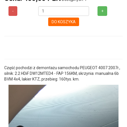
-
+
DO KOSZYKA
Część pochodzi z demontażu samochodu PEUGEOT 4007 2007r.,
silnik: 2.2 HDiF DW12MTED4 - FAP 156KM, skrzynia: manualna 6b
BVM 4x4, lakier KTZ, przebieg: 160tys. km.