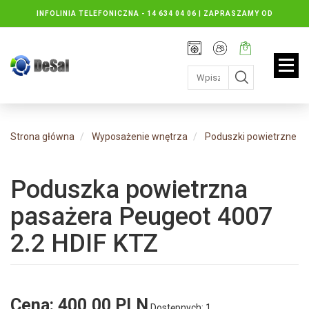
INFOLINIA TELEFONICZNA -
14 634 04 06 | ZAPRASZAMY OD
PONIEDZIAŁKU DO PIĄTKU : 8.30 DO 16.30, SOBOTY: 8.30 DO 13.00
Rejestracja
Moje
Twój
konto
koszyk:
jest
pusty
Strona główna
Wyposażenie wnętrza
Poduszki powietrzne
Poduszka powietrzna
pasażera Peugeot 4007
2.2 HDIF KTZ
Cena:
400,00 PLN
Dostępnych: 1