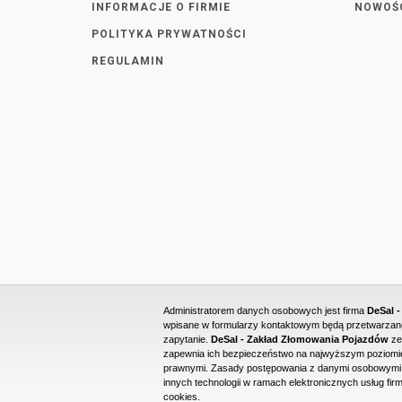
INFORMACJE O FIRMIE
NOWOŚ
POLITYKA PRYWATNOŚCI
REGULAMIN
Administratorem danych osobowych jest firma
DeSal 
wpisane w formularzy kontaktowym będą przetwarzane 
zapytanie.
DeSal - Zakład Złomowania Pojazdów
ze
zapewnia ich bezpieczeństwo na najwyższym poziomie
prawnymi. Zasady postępowania z danymi osobowymi o
innych technologii w ramach elektronicznych usług firm
cookies.