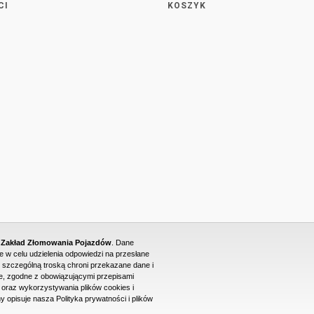
CI
KOSZYK
- Zakład Złomowania Pojazdów
. Dane
w celu udzielenia odpowiedzi na przesłane
 szczególną troską chroni przekazane dane i
, zgodne z obowiązującymi przepisami
raz wykorzystywania plików cookies i
PROJEKT I WYKONANIE STRONY WWW: DUONET
y opisuje nasza Polityka prywatności i plików