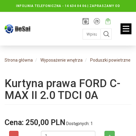
INFOLINIA TELEFONICZNA -
14 634 04 06 | ZAPRASZAMY OD
PONIEDZIAŁKU DO PIĄTKU : 8.30 DO 16.30, SOBOTY: 8.30 DO 13.00
Rejestracja
Moje
Twój
konto
koszyk:
jest
pusty
Strona główna
Wyposażenie wnętrza
Poduszki powietrzne
Kurtyna prawa FORD C-
MAX II 2.0 TDCI 0A
Cena:
250,00 PLN
Dostępnych: 1