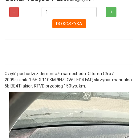
-
+
DO KOSZYKA
Część pochodzi z demontażu samochodu: Citoren C5 x7
2009r.,silnik: 1.6HDI 110KM 9HZ DV6TED4 FAP, skrzynia: manualna
5b BE4T,lakier: KTVD przebieg 150tys. km.