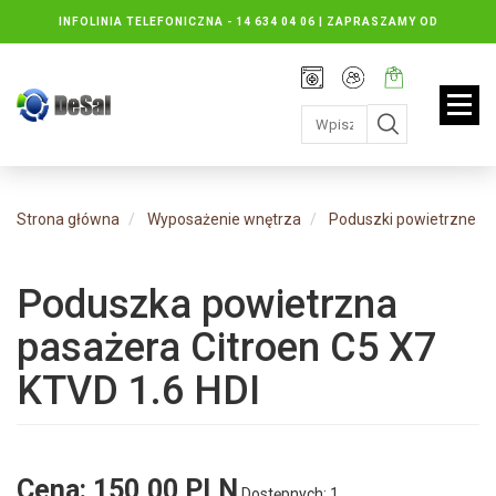
INFOLINIA TELEFONICZNA -
14 634 04 06 | ZAPRASZAMY OD
PONIEDZIAŁKU DO PIĄTKU : 8.30 DO 16.30, SOBOTY: 8.30 DO 13.00
Rejestracja
Moje
Twój
konto
koszyk:
jest
pusty
Strona główna
Wyposażenie wnętrza
Poduszki powietrzne
Poduszka powietrzna
pasażera Citroen C5 X7
KTVD 1.6 HDI
Cena:
150,00 PLN
Dostępnych: 1