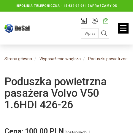
INFOLINIA TELEFONICZNA -
14 634 04 06 | ZAPRASZAMY OD
PONIEDZIAŁKU DO PIĄTKU : 8.30 DO 16.30, SOBOTY: 8.30 DO 13.00
Rejestracja
Moje
Twój
konto
koszyk:
jest
pusty
Strona główna
Wyposażenie wnętrza
Poduszki powietrzne
Poduszka powietrzna
pasażera Volvo V50
1.6HDI 426-26
Cena:
100,00 PLN
Dostępnych: 1