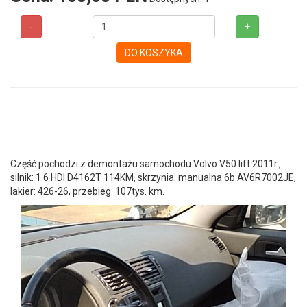
-
+
DO KOSZYKA
Część pochodzi z demontażu samochodu Volvo V50 lift 2011r.,
silnik: 1.6 HDI D4162T 114KM, skrzynia: manualna 6b AV6R7002JE,
lakier: 426-26, przebieg: 107tys. km.